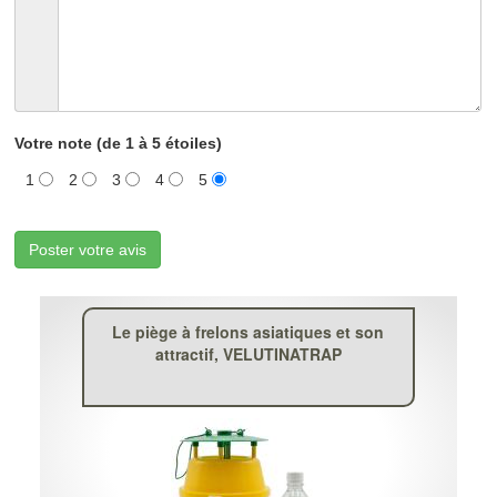
Votre note (de 1 à 5 étoiles)
1
2
3
4
5
Poster votre avis
Le piège à frelons asiatiques et son
attractif, VELUTINATRAP