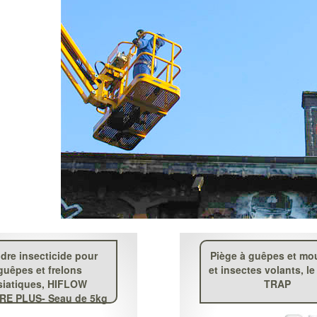
dre insecticide pour
Piège à guêpes et m
guêpes et frelons
et insectes volants, le
siatiques, HIFLOW
TRAP
E PLUS- Seau de 5kg