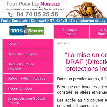
Catalogue
Les A
+
Produit
Bouti
Accueil
/
Accueil
"La mise en oe
Destruction guêpes
DRAF (Directio
Destruction frelon
protections in
asiatique
Guêpe - Frelon - Abeilles
Dans un premier temps, il f
Bien que ces insectes soient
Pièges à guêpes
constaté les allées et venu
Désinsectisation Guêpes -
Les accès au nid doivent ê
Frelons
souvent indispensable.