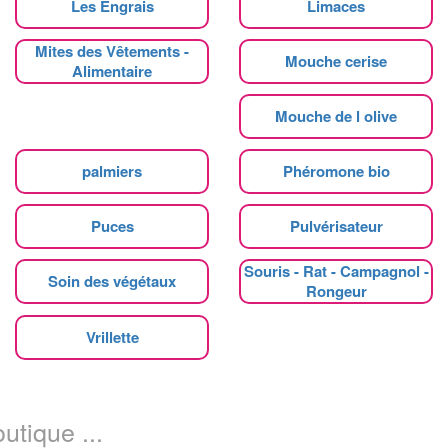
Les Engrais
Limaces
Mites des Vêtements -
Mouche cerise
Alimentaire
Mouche de l olive
palmiers
Phéromone bio
Puces
Pulvérisateur
Souris - Rat - Campagnol -
Soin des végétaux
Rongeur
Vrillette
utique ...