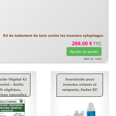
Kit de traitement du bois contre les insectes xylophages
269.00 €
TTC
!REF ID : 1508
icide Végétal 4J
Insecticide pour
ntré – Actifs
insectes volants et
% végétaux,
rampants, Aedex EC
rines naturelles
es essentielles