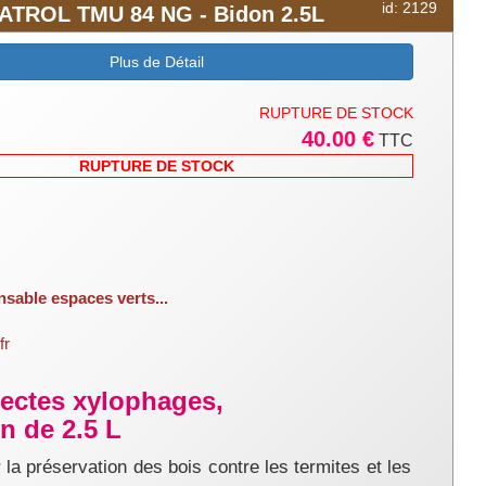
pction, contrôle,
id: 2129
OWATROL TMU 84 NG - Bidon 2.5L
Plus de Détail
s d’une espèce à
ion, badigeon et
RUPTURE DE STOCK
40.00 €
TTC
RUPTURE DE STOCK
nsable espaces verts...
fr
nsectes xylophages,
 de 2.5 L
préservation des bois contre les termites et les