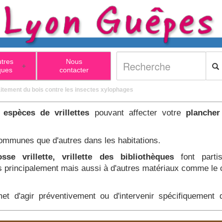
utres
Nous
+
ques
contacter
raitement du bois contre les insectes xylophages
s espèces de vrillettes
pouvant affecter votre
planche
ommunes que d'autres dans les habitations.
rosse vrillette, vrillette des bibliothèques
font partis
s
principalement mais aussi à d'autres matériaux comme le 
et d'agir préventivement ou d'intervenir spécifiquement