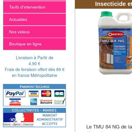
Il y a plusieurs moy
Insecticide 
Tarifs d'intervention
...
Les méthodes de trai
Actualités
l’autre comme
l'ano
injection d'un produi
+
Nos videos
Boutique en ligne
Livraison à Partir de
4.90 €
Frais de livraison offert dés 89 €
en france Métropolitaine
Le TMU 84 NG de la 