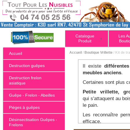
Catalogue
Les A
+
Produit
Bouti
Accueil
/
Boutique Vrillette
/ Kit de t
Accueil
Destruction guêpes
Il existe
différente
meubles anciens
.
Destruction frelon
Certaines sont plus c
asiatique
Petite vrillette, g
Guêpe - Frelon - Abeilles
qui
s'attaquent au boi
le pain.
Pièges à guêpes
Les reconnaître perm
Désinsectisation Guêpes -
efficace.
Frelons