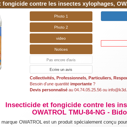
ens de
reconnaître une infestation de vrillette : Trou, inse
et fongicide contre les insectes xylophages, 
Photo 1
tement contre les vrillettes sont sensiblement les même
xie, la fumigation, le traitement insecticide
(pulvérisat
Photo 2
t contre les insectes xylophages)
video
Besoin de plus d'infos ?
Visiter notre site d'information
Notices
/vrillette.com
Pas encore d'avis
Ecrire un avis
Collectivités, Professionnels, Particuliers, Respo
Besoin d'une quantité
importante
?
Devis personnalisé
au 04.74.05.25.56 ou info@k3d.
Insecticide et fongicide contre les i
OWATROL TMU-84-NG - Bidon
marque OWATROL est un produit spécialement conçu pour la 