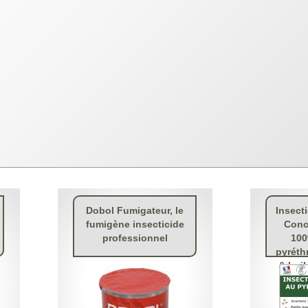
Dobol Fumigateur, le
Insect
fumigène insecticide
Conce
professionnel
100
pyréth
& huil